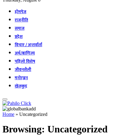
होमपेज
राजनीति
समाज
प्रदेश
विचार / अन्तर्वार्ता
अर्थ/बाणिज्य
पहिलो विशेष
जीवनशैली
मनोरञ्जन
खेलकुद
Home
»
Uncategorized
Browsing:
Uncategorized