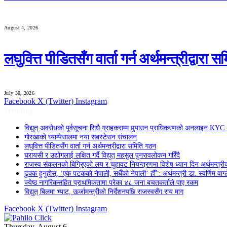
August 4, 2026
लघुवित्त पीडितसँग वार्ता गर्न अर्थमन्त्रीद्वारा 
July 30, 2026
Facebook
X (Twitter)
Instagram
Trending
विद्युत् अवरोधको पूर्वसूचना सिधै ग्राहकसम्म पुर्‍याउन प्राधिकरणको अनलाइन KY
गोरखाको घ्याम्पेसालमा नया सबस्टेसन संचालन
लघुवित्त पीडितसँग वार्ता गर्न अर्थमन्त्रीद्वारा समिति गठन
घरायसी र उद्योगलाई लक्षित गर्दै विद्युत् महसुल पुनरावलोकन गरिँदै
राजस्व संकलनको बिग्रिएको लय र चुहावट नियन्त्रणमा विशेष ध्यान दिन अर्थमन्त्रीक
ढुक्क हुनुहोस्, ‘एक पटकको नेपाली, सधैँको नेपाली’ हौँ”: अर्थमन्त्री डा. स्वर्णिम वाग्ल
ज्येष्ठ नागरिकसहित प्राथमिकतामा परेका ४८ जना बचतकर्ताले पाए रकम
विद्युत् बिलमा भ्याट, ऊर्जामन्त्रीको निर्देशनपछि राजस्वसँग राय माग
Facebook
X (Twitter)
Instagram
Thursday, August 6