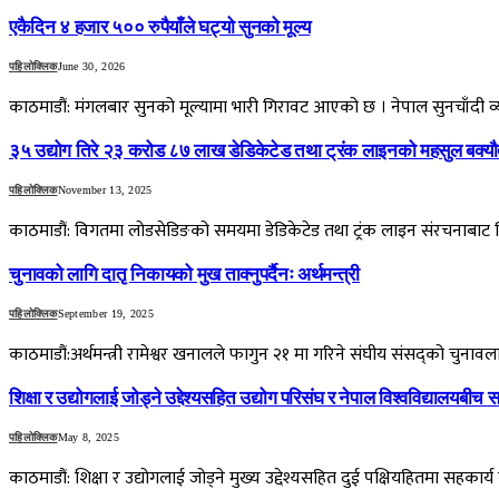
एकैदिन ४ हजार ५०० रुपैयाँले घट्यो सुनको मूल्य
पहिलोक्लिक
June 30, 2026
काठमाडौं: मंगलबार सुनको मूल्यामा भारी गिरावट आएको छ । नेपाल सुनचाँद
३५ उद्योग तिरे २३ करोड ८७ लाख डेडिकेटेड तथा ट्रंक लाइनको महसुल बक्यौ
पहिलोक्लिक
November 13, 2025
काठमाडौं: विगतमा लोडसेडिङको समयमा डेडिकेटेड तथा ट्रंक लाइन संरचनाबाट वि
चुनावको लागि दातृ निकायको मुख ताक्नुपर्दैनः अर्थमन्त्री
पहिलोक्लिक
September 19, 2025
काठमाडौं:अर्थमन्त्री रामेश्वर खनालले फागुन २१ मा गरिने संघीय संसद्को चुन
शिक्षा र उद्योगलाई जोड्ने उद्देश्यसहित उद्योग परिसंघ र नेपाल विश्वविद्यालयबीच
पहिलोक्लिक
May 8, 2025
काठमाडौं: शिक्षा र उद्योगलाई जोड्ने मुख्य उद्देश्यसहित दुई पक्षियहितमा सहकार