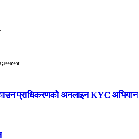
.
agreement.
्म पुर्‍याउन प्राधिकरणको अनलाइन KYC अभियान
न