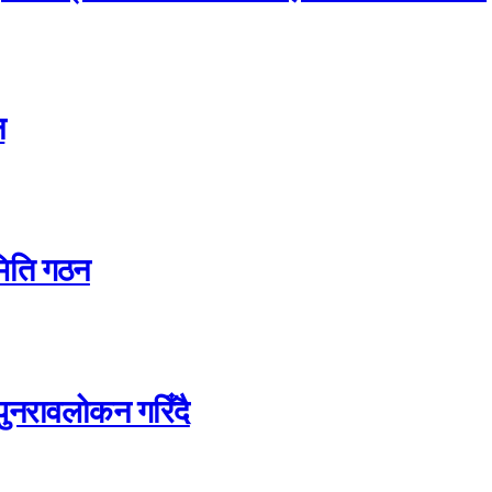
न
समिति गठन
ल पुनरावलोकन गरिँदै