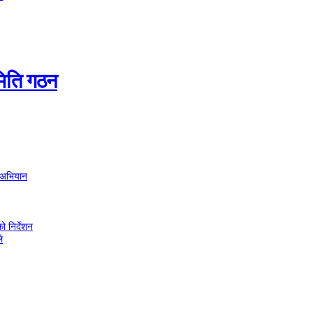
समिति गठन
C अभियान
ो निर्देशन
े