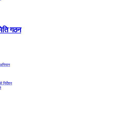
समिति गठन
C अभियान
ो निर्देशन
े