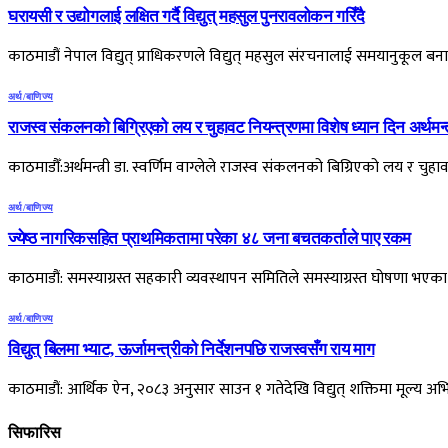
घरायसी र उद्योगलाई लक्षित गर्दै विद्युत् महसुल पुनरावलोकन गरिँदै
काठमाडौं नेपाल विद्युत् प्राधिकरणले विद्युत् महसुल संरचनालाई समयानुकूल 
अर्थ/बाणिज्य
राजस्व संकलनको बिग्रिएको लय र चुहावट नियन्त्रणमा विशेष ध्यान दिन अर्थमन्त
काठमाडौँ:अर्थमन्त्री डा. स्वर्णिम वाग्लेले राजस्व संकलनको बिग्रिएको लय र चुह
अर्थ/बाणिज्य
ज्येष्ठ नागरिकसहित प्राथमिकतामा परेका ४८ जना बचतकर्ताले पाए रकम
काठमाडौं: समस्याग्रस्त सहकारी व्यवस्थापन समितिले समस्याग्रस्त घोषणा 
अर्थ/बाणिज्य
विद्युत् बिलमा भ्याट, ऊर्जामन्त्रीको निर्देशनपछि राजस्वसँग राय माग
काठमाडौं: आर्थिक ऐन, २०८३ अनुसार साउन १ गतेदेखि विद्युत् शक्तिमा मूल्य अभिव
सिफारिस