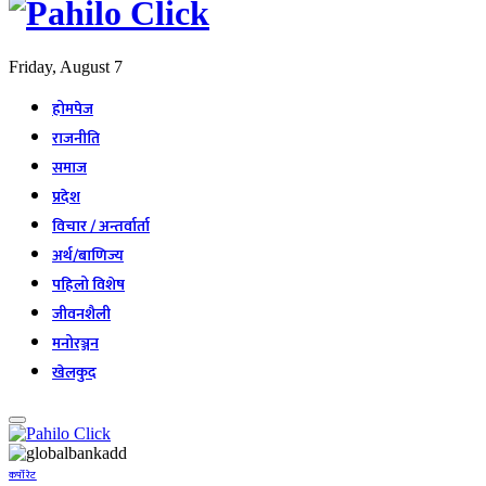
Friday, August 7
होमपेज
राजनीति
समाज
प्रदेश
विचार / अन्तर्वार्ता
अर्थ/बाणिज्य
पहिलो विशेष
जीवनशैली
मनोरञ्जन
खेलकुद
कर्पोरेट