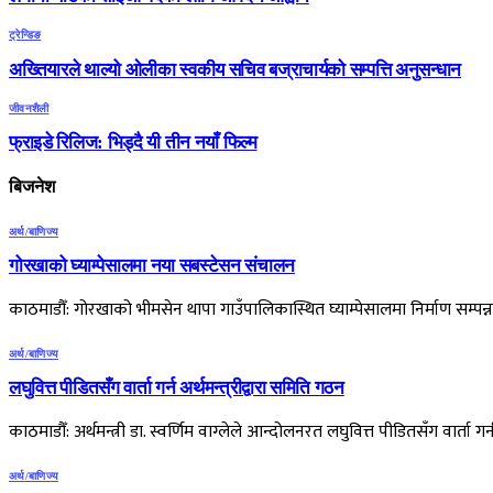
ट्रेन्डिङ
अख्तियारले थाल्यो ओलीका स्वकीय सचिव बज्राचार्यको सम्पत्ति अनुसन्धान
जीवनशैली
फ्राइडे रिलिज: भिड्दै यी तीन नयाँ फिल्म
बिजनेश
अर्थ/बाणिज्य
गोरखाको घ्याम्पेसालमा नया सबस्टेसन संचालन
काठमाडौँ: गोरखाको भीमसेन थापा गाउँपालिकास्थित घ्याम्पेसालमा निर्माण स
अर्थ/बाणिज्य
लघुवित्त पीडितसँग वार्ता गर्न अर्थमन्त्रीद्वारा समिति गठन
काठमाडौँ: अर्थमन्त्री डा. स्वर्णिम वाग्लेले आन्दोलनरत लघुवित्त पीडितसँग वार्ता ग
अर्थ/बाणिज्य