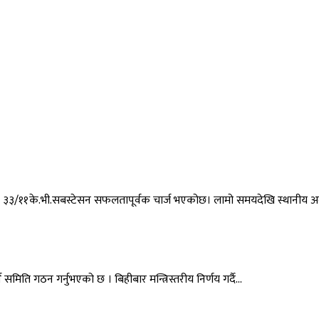
म्पन्न ३३/११के.भी.सबस्टेसन सफलतापूर्वक चार्ज भएकोछ। लामो समयदेखि स्थानी
र्न समिति गठन गर्नुभएको छ । बिहीबार मन्त्रिस्तरीय निर्णय गर्दै…