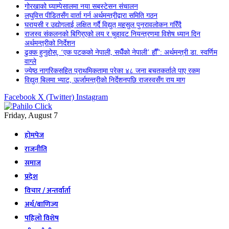
गोरखाको घ्याम्पेसालमा नया सबस्टेसन संचालन
लघुवित्त पीडितसँग वार्ता गर्न अर्थमन्त्रीद्वारा समिति गठन
घरायसी र उद्योगलाई लक्षित गर्दै विद्युत् महसुल पुनरावलोकन गरिँदै
राजस्व संकलनको बिग्रिएको लय र चुहावट नियन्त्रणमा विशेष ध्यान दिन
अर्थमन्त्रीको निर्देशन
ढुक्क हुनुहोस्, ‘एक पटकको नेपाली, सधैँको नेपाली’ हौँ”: अर्थमन्त्री डा. स्वर्णिम
वाग्ले
ज्येष्ठ नागरिकसहित प्राथमिकतामा परेका ४८ जना बचतकर्ताले पाए रकम
विद्युत् बिलमा भ्याट, ऊर्जामन्त्रीको निर्देशनपछि राजस्वसँग राय माग
Facebook
X (Twitter)
Instagram
Friday, August 7
होमपेज
राजनीति
समाज
प्रदेश
विचार / अन्तर्वार्ता
अर्थ/बाणिज्य
पहिलो विशेष