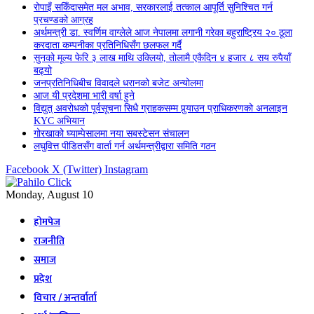
रोपाइँ सकिँदासमेत मल अभाव, सरकारलाई तत्काल आपूर्ति सुनिश्चित गर्न
प्रचण्डको आग्रह
अर्थमन्त्री डा. स्वर्णिम वाग्लेले आज नेपालमा लगानी गरेका बहुराष्ट्रिय २० ठूला
करदाता कम्पनीका प्रतिनिधिसँग छलफल गर्दै
सुनको मूल्य फेरि ३ लाख माथि उक्लियो, तोलामै एकैदिन ४ हजार ८ सय रुपैयाँ
बढ्यो
जनप्रतिनिधिबीच विवादले धरानको बजेट अन्योलमा
आज यी प्रदेशमा भारी वर्षा हुने
विद्युत् अवरोधको पूर्वसूचना सिधै ग्राहकसम्म पुर्‍याउन प्राधिकरणको अनलाइन
KYC अभियान
गोरखाको घ्याम्पेसालमा नया सबस्टेसन संचालन
लघुवित्त पीडितसँग वार्ता गर्न अर्थमन्त्रीद्वारा समिति गठन
Facebook
X (Twitter)
Instagram
Monday, August 10
होमपेज
राजनीति
समाज
प्रदेश
विचार / अन्तर्वार्ता