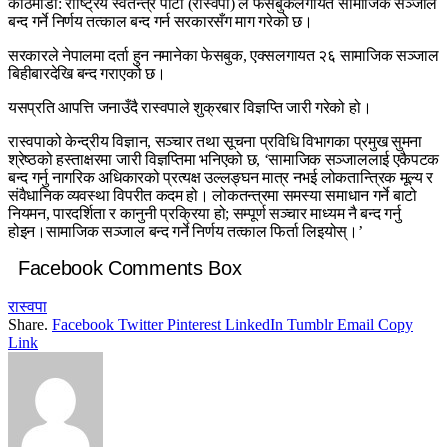
काठमाडौँ: राष्ट्रिय स्वतन्त्र पार्टी (रास्वपा) ले फेसबुकलगायत सामाजिक सञ्जाल
बन्द गर्ने निर्णय तत्काल बन्द गर्न सरकारसँग माग गरेको छ।
सरकारले नेपालमा दर्ता हुन नमानेका फेसबुक, एक्सलगायत २६ सामाजिक सञ्जाल
बिहीबारदेखि बन्द गराएको छ।
यसप्रति आपत्ति जनाउँदै रास्वपाले शुक्रबार विज्ञप्ति जारी गरेको हो।
रास्वपाको केन्द्रीय विज्ञान, सञ्चार तथा सूचना प्रविधि विभागका प्रमुख सुमना
श्रेष्ठको हस्ताक्षरमा जारी विज्ञप्तिमा भनिएको छ, ‘सामाजिक सञ्जाललाई एकैपटक
बन्द गर्नु नागरिक अधिकारको प्रत्यक्ष उल्लङ्घन मात्र नभई लोकतान्त्रिक मूल्य र
संवैधानिक व्यवस्था विपरीत कदम हो। लोकतन्त्रमा समस्या समाधान गर्ने बाटो
नियमन, पारदर्शिता र कानुनी प्रक्रिया हो; सम्पूर्ण सञ्चार माध्यम नै बन्द गर्नु
होइन।सामाजिक सञ्जाल बन्द गर्ने निर्णय तत्काल फिर्ता लिइयोस्।’
Facebook Comments Box
रास्वपा
Share.
Facebook
Twitter
Pinterest
LinkedIn
Tumblr
Email
Copy
Link