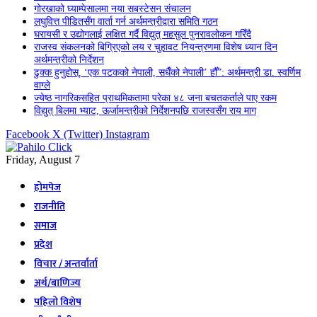
गोरखाको घ्याम्पेसालमा नया सबस्टेसन संचालन
लघुवित्त पीडितसँग वार्ता गर्न अर्थमन्त्रीद्वारा समिति गठन
घरायसी र उद्योगलाई लक्षित गर्दै विद्युत् महसुल पुनरावलोकन गरिँदै
राजस्व संकलनको बिग्रिएको लय र चुहावट नियन्त्रणमा विशेष ध्यान दिन
अर्थमन्त्रीको निर्देशन
ढुक्क हुनुहोस्, ‘एक पटकको नेपाली, सधैँको नेपाली’ हौँ”: अर्थमन्त्री डा. स्वर्णिम
वाग्ले
ज्येष्ठ नागरिकसहित प्राथमिकतामा परेका ४८ जना बचतकर्ताले पाए रकम
विद्युत् बिलमा भ्याट, ऊर्जामन्त्रीको निर्देशनपछि राजस्वसँग राय माग
Facebook
X (Twitter)
Instagram
Friday, August 7
होमपेज
राजनीति
समाज
प्रदेश
विचार / अन्तर्वार्ता
अर्थ/बाणिज्य
पहिलो विशेष