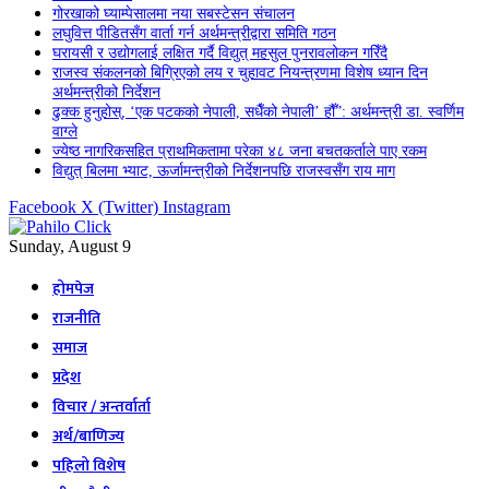
गोरखाको घ्याम्पेसालमा नया सबस्टेसन संचालन
लघुवित्त पीडितसँग वार्ता गर्न अर्थमन्त्रीद्वारा समिति गठन
घरायसी र उद्योगलाई लक्षित गर्दै विद्युत् महसुल पुनरावलोकन गरिँदै
राजस्व संकलनको बिग्रिएको लय र चुहावट नियन्त्रणमा विशेष ध्यान दिन
अर्थमन्त्रीको निर्देशन
ढुक्क हुनुहोस्, ‘एक पटकको नेपाली, सधैँको नेपाली’ हौँ”: अर्थमन्त्री डा. स्वर्णिम
वाग्ले
ज्येष्ठ नागरिकसहित प्राथमिकतामा परेका ४८ जना बचतकर्ताले पाए रकम
विद्युत् बिलमा भ्याट, ऊर्जामन्त्रीको निर्देशनपछि राजस्वसँग राय माग
Facebook
X (Twitter)
Instagram
Sunday, August 9
होमपेज
राजनीति
समाज
प्रदेश
विचार / अन्तर्वार्ता
अर्थ/बाणिज्य
पहिलो विशेष