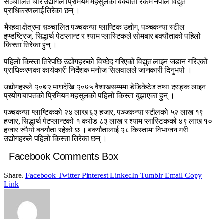
सञ्चालित चार उद्योगले प्रिमियम महसुलको बक्यौता रकम नेपाल विद्युत
प्राधिकरणलाई तिरेका छन् ।
भैरहवा क्षेत्रमा सञ्चालित पञ्चकन्या प्लाष्टिक उद्योग, पञ्चकन्या स्टील
इण्डष्ट्रिज, सिद्धार्थ पेटप्लान्ट र श्याम प्लास्टिकले सोमबार बक्यौताको पहिलो
किस्ता तिरेका हुन् ।
पहिलो किस्ता तिरेपछि उद्योगहरुको विच्छेद गरिएको विद्युत लाइन जडान गरिएको
प्राधिकरणका कार्यकारी निर्देशक मनोज सिलवालले जानकारी दिनुभयो ।
उद्योगहरुले २०७२ माघदेखि २०७५ वैशाखसम्ममा डेडिकेटेड तथा ट्रङ्क लाइन
प्रयोग बापतको प्रिमियम महसुलको पहिलो किस्ता बुझाएका हुन् ।
पञ्चकन्या प्लाष्टिकको २४ लाख ६३ हजार, पञ्जकन्या स्टीलको ५२ लाख १९
हजार, सिद्धार्थ पेटप्लान्टको १ करोड ८३ लाख र श्याम प्लास्टिकको ४९ लाख १०
हजार रुपैर्या बक्यौता रहेको छ । बक्यौतालाई २८ किस्तामा विभाजन गरी
उद्योगहरुले पहिलो किस्ता तिरेका छन् ।
Facebook Comments Box
Share.
Facebook
Twitter
Pinterest
LinkedIn
Tumblr
Email
Copy
Link