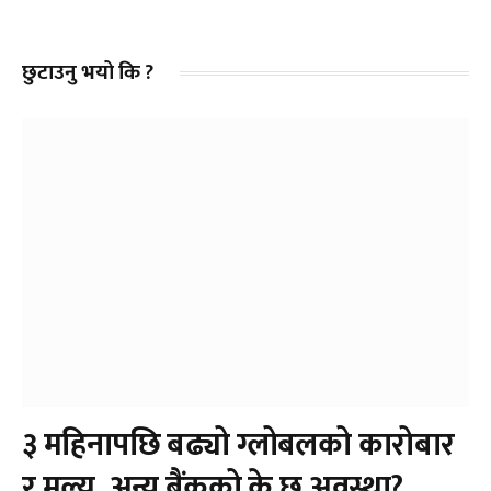
छुटाउनु भयो कि ?
३ महिनापछि बढ्यो ग्लोबलको कारोबार
र मूल्य, अन्य बैंकको के छ अवस्था?