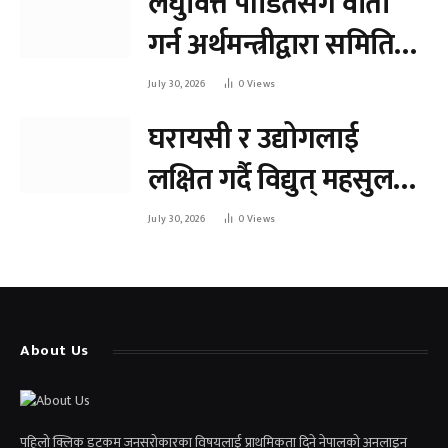
लघुवित्त पीडितसँग वार्ता
गर्न अर्थमन्त्रीद्वारा समिति
गठन
July 30, 2026
0
Views
घरायसी र उद्योगलाई
लक्षित गर्दै विद्युत् महसुल
पुनरावलोकन गरिँदै
July 30, 2026
0
Views
About Us
पहिलो क्लिक डटकम जनसरोकारका विषयलाई प्राथमिकता दिने नेपालको अनलाइन