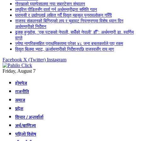
गोरखाको घ्याम्पेसालमा नया सबस्टेसन संचालन
लघुवित्त पीडितसँग वार्ता गर्न अर्थमन्त्रीद्वारा समिति गठन
घरायसी र उद्योगलाई लक्षित गर्दै विद्युत् महसुल पुनरावलोकन गरिँदै
राजस्व संकलनको बिग्रिएको लय र चुहावट नियन्त्रणमा विशेष ध्यान दिन
अर्थमन्त्रीको निर्देशन
ढुक्क हुनुहोस्, ‘एक पटकको नेपाली, सधैँको नेपाली’ हौँ”: अर्थमन्त्री डा. स्वर्णिम
वाग्ले
ज्येष्ठ नागरिकसहित प्राथमिकतामा परेका ४८ जना बचतकर्ताले पाए रकम
विद्युत् बिलमा भ्याट, ऊर्जामन्त्रीको निर्देशनपछि राजस्वसँग राय माग
Facebook
X (Twitter)
Instagram
Friday, August 7
होमपेज
राजनीति
समाज
प्रदेश
विचार / अन्तर्वार्ता
अर्थ/बाणिज्य
पहिलो विशेष