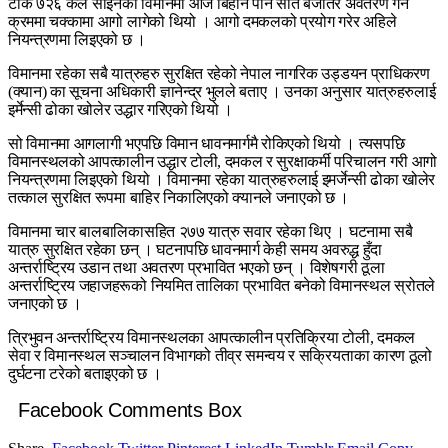
टीके ७२६ कल साइनको विमानमा आज बिहान पौने सात बजेतिर अवतरण गर्ने
क्रममा चक्कामा आगो लागेको थियो । आगो दमकलको प्रयोग गरेर अहिले
नियन्त्रणमा लिइएको छ ।
विमानमा रहेका सबै यात्रुहरु सुरक्षित रहेको नेपाल नागरिक उड्डयन प्राधिकरण
(क्यान) का सूचना अधिकारी ज्ञानेन्द्र भुलले बताए । उनका अनुसार यात्रुहरुलाई
इर्मेन्सी ढोका खोलेर उद्धार गरिएको थियो ।
सो विमानमा आगलागी भएपछि विमान धावनमार्गमै रोकिएको थियो । त्यसपछि
विमानस्थलको आपत्कालीन उद्धार टोली, दमकल र सुरक्षाकर्मी परिचालन गरी आगो
नियन्त्रणमा लिइएको थियो । विमानमा रहेका यात्रुहरुलाई इमर्जेन्सी ढोका खोलेर
तत्काल सुरक्षित रूपमा बाहिर निकालिएको क्यानले जनाएको छ ।
विमानमा चार बालबालिकासहित २७७ यात्रु सवार रहेका थिए । घटनामा सबै
यात्रु सुरक्षित रहेका छन् । घटनापछि धावनमार्ग केही समय अवरुद्ध हुँदा
अन्तर्राष्ट्रिय उडान तथा अवतरण प्रभावित भएको छन् । विशेषगरी ठूला
अन्तर्राष्ट्रिय जहाजहरूको नियमित तालिका प्रभावित बनेको विमानस्थल स्रोतले
जनाएको छ ।
त्रिभुवन अन्तर्राष्ट्रिय विमानस्थलका आपत्कालीन प्रतिक्रिया टोली, दमकल
सेवा र विमानस्थल सञ्चालन विभागको तीव्र समन्वय र सक्रियताका कारण ठूलो
दुर्घटना टरेको बताइएको छ ।
Facebook Comments Box